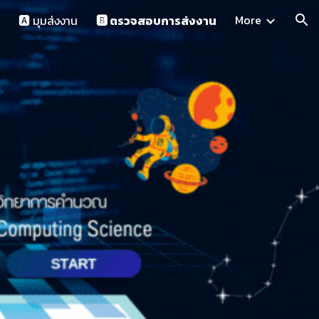
More
🅰️ มุมส่งงาน
🅱️ ตรวจสอบการส่งงาน
ion