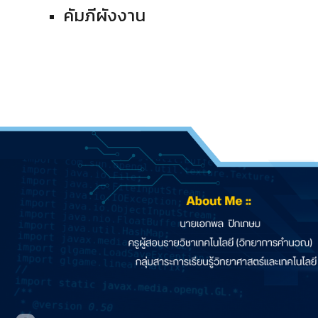
คัมภีผังงาน