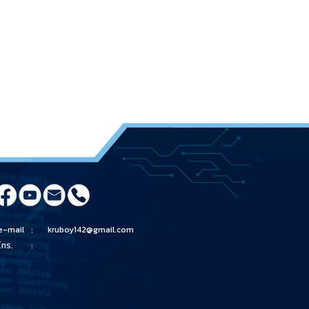
e-mail
:
kruboy142@gmail.com
โทร.
: