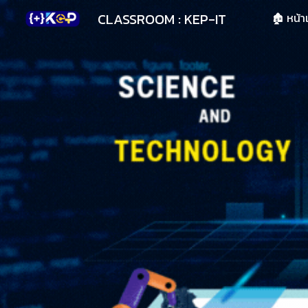
CLASSROOM : KEP-IT
🏚 หน้
Sk