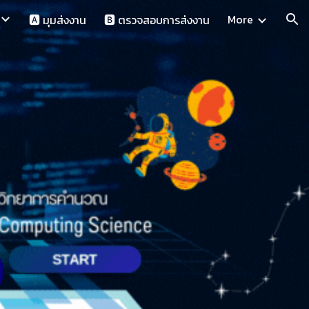
More
🅰️ มุมส่งงาน
🅱️ ตรวจสอบการส่งงาน
ion