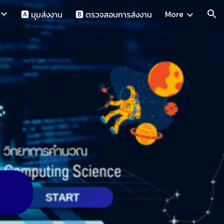
More
🅰️ มุมส่งงาน
🅱️ ตรวจสอบการส่งงาน
ion