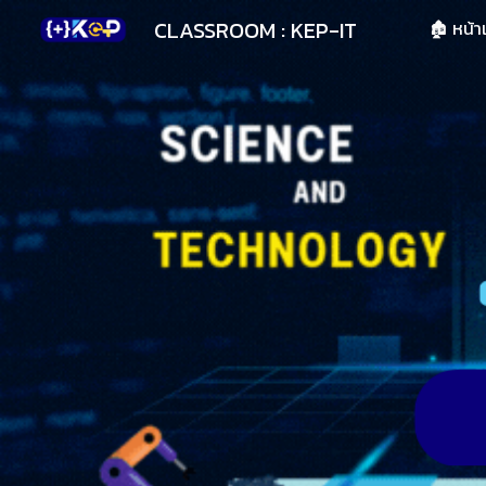
CLASSROOM : KEP-IT
🏚 หน้
Sk