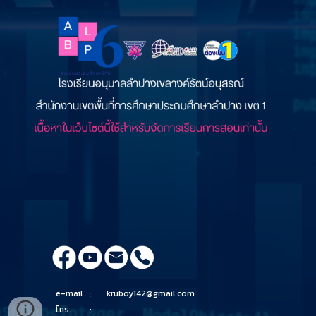
e-mail
:
kruboy142@gmail.com
โทร.
: