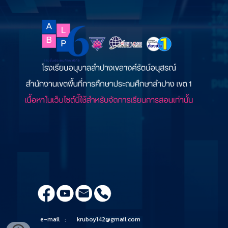
e-mail
:
kruboy142@gmail.com