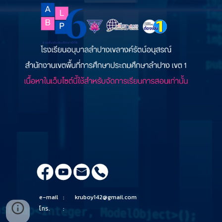
e-mail
:
kruboy142@gmail.com
โทร.
: